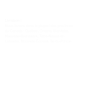
Livraison :
Nous livrons dans la plupart des provinces
du Canada : Québec, Ontario, Manitoba,
Nouveau-Brunswick, Terre-Neuve-et-
Labrador, Nouvelle-Écosse, Île-du-Prince-
Édouard et Saskatchewan.
Politique de remboursement :
Il n'y a pas de retour pour du tissus car
nous l'avons coupé pour vous.
Depuis 1970