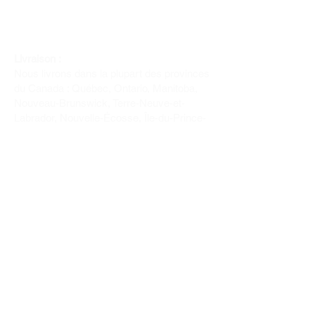
Livraison :
Nous livrons dans la plupart des provinces
du Canada : Québec, Ontario, Manitoba,
Nouveau-Brunswick, Terre-Neuve-et-
Labrador, Nouvelle-Écosse, Île-du-Prince-
Édouard et Saskatchewan.
Politique de remboursement :
Il n'y a pas de retour pour du tissus car
nous l'avons coupé pour vous.
Depuis 1970