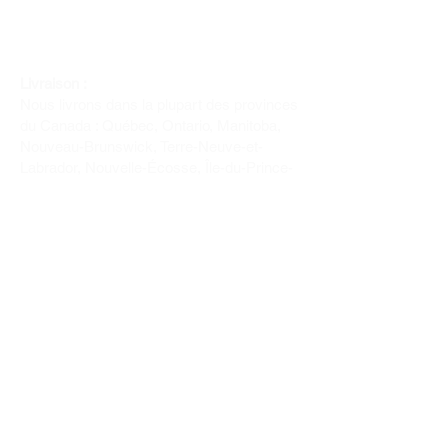
Livraison :
Nous livrons dans la plupart des provinces
du Canada : Québec, Ontario, Manitoba,
Nouveau-Brunswick, Terre-Neuve-et-
Labrador, Nouvelle-Écosse, Île-du-Prince-
Édouard et Saskatchewan.
Politique de remboursement :
Il n'y a pas de retour pour du tissus car
nous l'avons coupé pour vous.
Depuis 1970