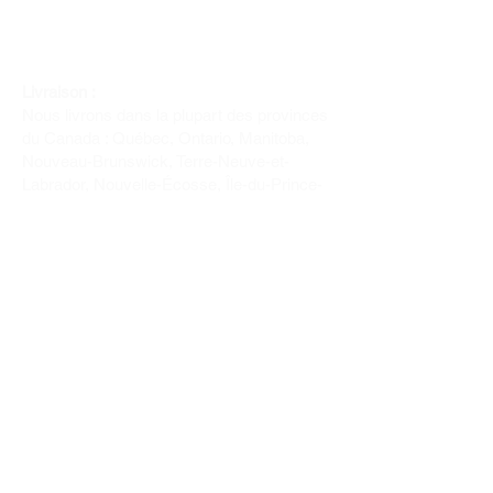
Livraison :
Nous livrons dans la plupart des provinces
du Canada : Québec, Ontario, Manitoba,
Nouveau-Brunswick, Terre-Neuve-et-
Labrador, Nouvelle-Écosse, Île-du-Prince-
Édouard et Saskatchewan.
Politique de remboursement :
Il n'y a pas de retour pour du tissus car
nous l'avons coupé pour vous.
Depuis 1970