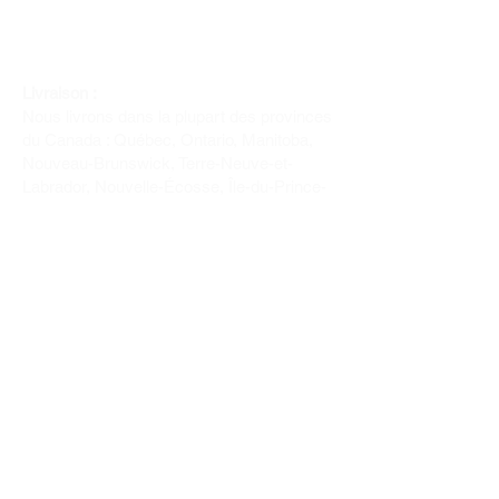
Livraison :
Nous livrons dans la plupart des provinces
du Canada : Québec, Ontario, Manitoba,
Nouveau-Brunswick, Terre-Neuve-et-
Labrador, Nouvelle-Écosse, Île-du-Prince-
Édouard et Saskatchewan.
Politique de remboursement :
Il n'y a pas de retour pour du tissus car
nous l'avons coupé pour vous.
Depuis 1970