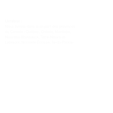
Livraison :
Nous livrons dans la plupart des provinces
du Canada : Québec, Ontario, Manitoba,
Nouveau-Brunswick, Terre-Neuve-et-
Labrador, Nouvelle-Écosse, Île-du-Prince-
Édouard et Saskatchewan.
Politique de remboursement :
Il n'y a pas de retour pour du tissus car
nous l'avons coupé pour vous.
Depuis 1970