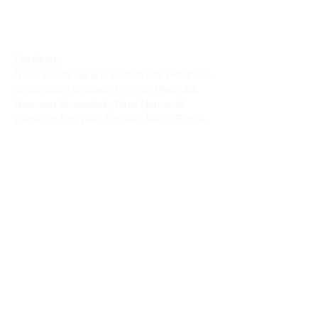
Livraison :
Nous livrons dans la plupart des provinces
du Canada : Québec, Ontario, Manitoba,
Nouveau-Brunswick, Terre-Neuve-et-
Labrador, Nouvelle-Écosse, Île-du-Prince-
Édouard et Saskatchewan.
Politique de remboursement :
Il n'y a pas de retour pour du tissus car
nous l'avons coupé pour vous.
Depuis 1970