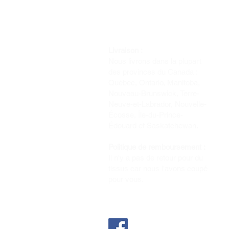
Livraison :
Nous livrons dans la plupart
des provinces du Canada :
Québec, Ontario, Manitoba,
Nouveau-Brunswick, Terre-
Neuve-et-Labrador, Nouvelle-
Écosse, Île-du-Prince-
Édouard et Saskatchewan.
Politique de remboursement :
Il n'y a pas de retour pour du
tissus car nous l'avons coupé
pour vous.