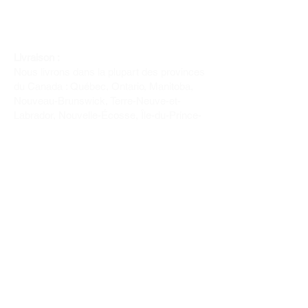
Livraison :
Nous livrons dans la plupart des provinces
du Canada : Québec, Ontario, Manitoba,
Nouveau-Brunswick, Terre-Neuve-et-
Labrador, Nouvelle-Écosse, Île-du-Prince-
Édouard et Saskatchewan.
Politique de remboursement :
Il n'y a pas de retour pour du tissus car
nous l'avons coupé pour vous.
Depuis 1970