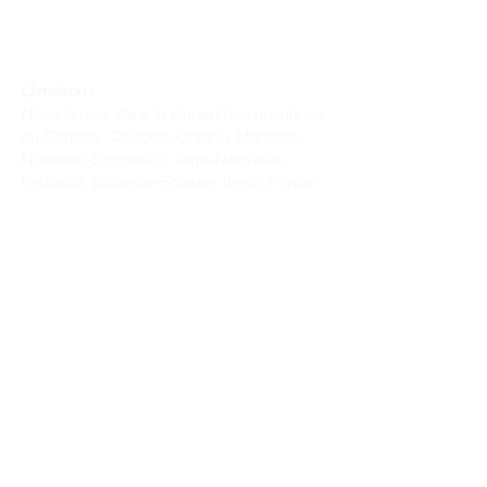
Livraison :
Nous livrons dans la plupart des provinces
du Canada : Québec, Ontario, Manitoba,
Nouveau-Brunswick, Terre-Neuve-et-
Labrador, Nouvelle-Écosse, Île-du-Prince-
Édouard et Saskatchewan.
Politique de remboursement :
Il n'y a pas de retour pour du tissus car
nous l'avons coupé pour vous.
Depuis 1970