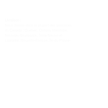
Livraison :
Nous livrons dans la plupart des provinces
du Canada : Québec, Ontario, Manitoba,
Nouveau-Brunswick, Terre-Neuve-et-
Labrador, Nouvelle-Écosse, Île-du-Prince-
Édouard et Saskatchewan.
Politique de remboursement :
Il n'y a pas de retour pour du tissus car
nous l'avons coupé pour vous.
Depuis 1970