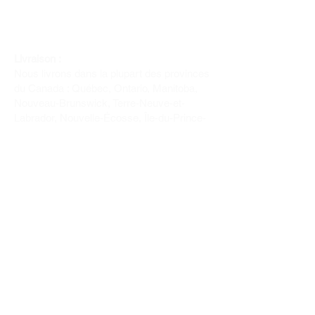
Livraison :
Nous livrons dans la plupart des provinces
du Canada : Québec, Ontario, Manitoba,
Nouveau-Brunswick, Terre-Neuve-et-
Labrador, Nouvelle-Écosse, Île-du-Prince-
Édouard et Saskatchewan.
Politique de remboursement :
Il n'y a pas de retour pour du tissus car
nous l'avons coupé pour vous.
Depuis 1970