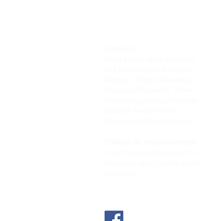
Livraison :
Nous livrons dans la plupart
des provinces du Canada :
Québec, Ontario, Manitoba,
Nouveau-Brunswick, Terre-
Neuve-et-Labrador, Nouvelle-
Écosse, Île-du-Prince-
Édouard et Saskatchewan.
Politique de remboursement :
Il n'y a pas de retour pour du
tissus car nous l'avons coupé
pour vous.