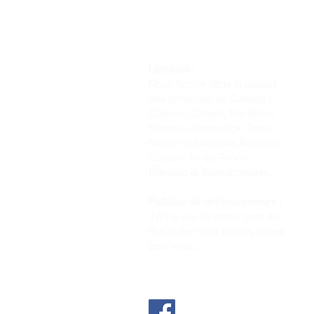
Livraison :
Nous livrons dans la plupart
des provinces du Canada :
Québec, Ontario, Manitoba,
Nouveau-Brunswick, Terre-
Neuve-et-Labrador, Nouvelle-
Écosse, Île-du-Prince-
Édouard et Saskatchewan.
Politique de remboursement :
Il n'y a pas de retour pour du
tissus car nous l'avons coupé
pour vous.