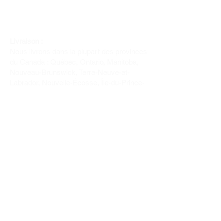
Livraison :
Nous livrons dans la plupart des provinces
du Canada : Québec, Ontario, Manitoba,
Nouveau-Brunswick, Terre-Neuve-et-
Labrador, Nouvelle-Écosse, Île-du-Prince-
Édouard et Saskatchewan.
Politique de remboursement :
Il n'y a pas de retour pour du tissus car
nous l'avons coupé pour vous.
Depuis 1970