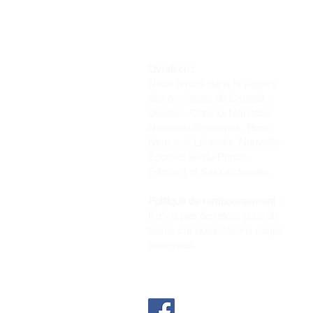
Livraison :
Nous livrons dans la plupart
des provinces du Canada :
Québec, Ontario, Manitoba,
Nouveau-Brunswick, Terre-
Neuve-et-Labrador, Nouvelle-
Écosse, Île-du-Prince-
Édouard et Saskatchewan.
Politique de remboursement :
Il n'y a pas de retour pour du
tissus car nous l'avons coupé
pour vous.