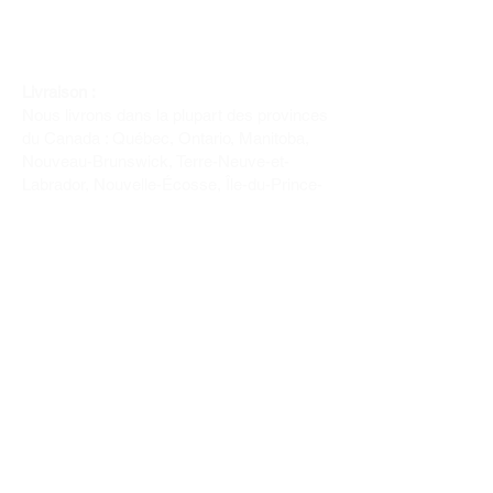
Livraison :
Nous livrons dans la plupart des provinces
du Canada : Québec, Ontario, Manitoba,
Nouveau-Brunswick, Terre-Neuve-et-
Labrador, Nouvelle-Écosse, Île-du-Prince-
Édouard et Saskatchewan.
Politique de remboursement :
Il n'y a pas de retour pour du tissus car
nous l'avons coupé pour vous.
Depuis 1970