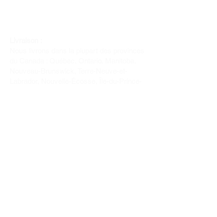
Livraison :
Nous livrons dans la plupart des provinces
du Canada : Québec, Ontario, Manitoba,
Nouveau-Brunswick, Terre-Neuve-et-
Labrador, Nouvelle-Écosse, Île-du-Prince-
Édouard et Saskatchewan.
Politique de remboursement :
Il n'y a pas de retour pour du tissus car
nous l'avons coupé pour vous.
Depuis 1970