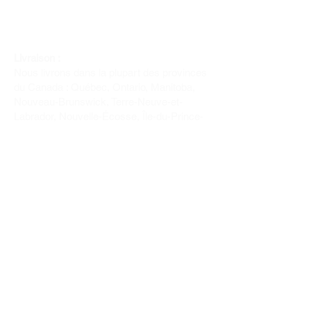
Livraison :
Nous livrons dans la plupart des provinces
du Canada : Québec, Ontario, Manitoba,
Nouveau-Brunswick, Terre-Neuve-et-
Labrador, Nouvelle-Écosse, Île-du-Prince-
Édouard et Saskatchewan.
Politique de remboursement :
Il n'y a pas de retour pour du tissus car
nous l'avons coupé pour vous.
Depuis 1970