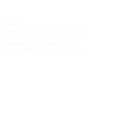
Livraison :
Nous livrons dans la plupart des provinces
du Canada : Québec, Ontario, Manitoba,
Nouveau-Brunswick, Terre-Neuve-et-
Labrador, Nouvelle-Écosse, Île-du-Prince-
Édouard et Saskatchewan.
Politique de remboursement :
Il n'y a pas de retour pour du tissus car
nous l'avons coupé pour vous.
Depuis 1970