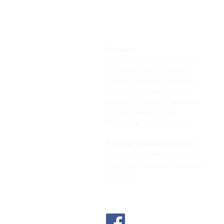
Livraison :
Nous livrons dans la plupart
des provinces du Canada :
Québec, Ontario, Manitoba,
Nouveau-Brunswick, Terre-
Neuve-et-Labrador, Nouvelle-
Écosse, Île-du-Prince-
Édouard et Saskatchewan.
Politique de remboursement :
Il n'y a pas de retour pour du
tissus car nous l'avons coupé
pour vous.