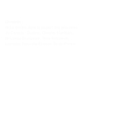
Livraison :
Nous livrons dans la plupart des provinces
du Canada : Québec, Ontario, Manitoba,
Nouveau-Brunswick, Terre-Neuve-et-
Labrador, Nouvelle-Écosse, Île-du-Prince-
Édouard et Saskatchewan.
Politique de remboursement :
Il n'y a pas de retour pour du tissus car
nous l'avons coupé pour vous.
Depuis 1970