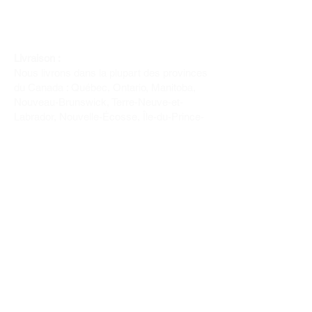
Livraison :
Nous livrons dans la plupart des provinces
du Canada : Québec, Ontario, Manitoba,
Nouveau-Brunswick, Terre-Neuve-et-
Labrador, Nouvelle-Écosse, Île-du-Prince-
Édouard et Saskatchewan.
Politique de remboursement :
Il n'y a pas de retour pour du tissus car
nous l'avons coupé pour vous.
Depuis 1970