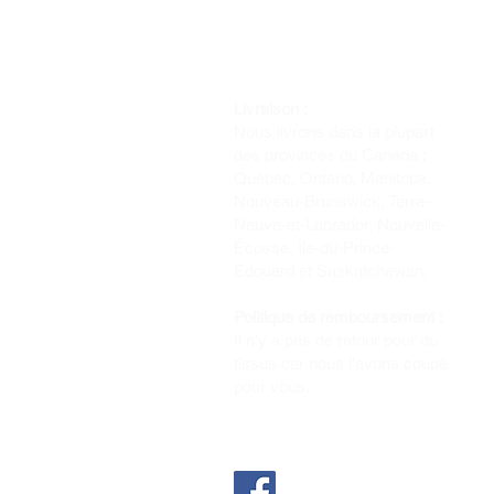
Livraison :
Nous livrons dans la plupart
des provinces du Canada :
Québec, Ontario, Manitoba,
Nouveau-Brunswick, Terre-
Neuve-et-Labrador, Nouvelle-
Écosse, Île-du-Prince-
Édouard et Saskatchewan.
Politique de remboursement :
Il n'y a pas de retour pour du
tissus car nous l'avons coupé
pour vous.