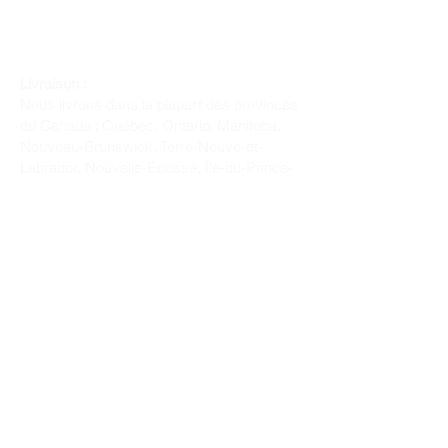
Livraison :
Nous livrons dans la plupart des provinces
du Canada : Québec, Ontario, Manitoba,
Nouveau-Brunswick, Terre-Neuve-et-
Labrador, Nouvelle-Écosse, Île-du-Prince-
Édouard et Saskatchewan.
Politique de remboursement :
Il n'y a pas de retour pour du tissus car
nous l'avons coupé pour vous.
Depuis 1970