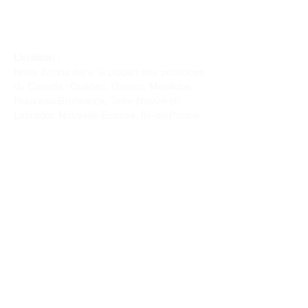
Livraison :
Nous livrons dans la plupart des provinces
du Canada : Québec, Ontario, Manitoba,
Nouveau-Brunswick, Terre-Neuve-et-
Labrador, Nouvelle-Écosse, Île-du-Prince-
Édouard et Saskatchewan.
Politique de remboursement :
Il n'y a pas de retour pour du tissus car
nous l'avons coupé pour vous.
Depuis 1970