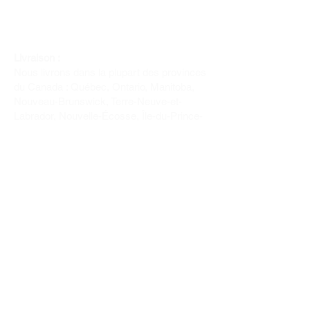
Livraison :
Nous livrons dans la plupart des provinces
du Canada : Québec, Ontario, Manitoba,
Nouveau-Brunswick, Terre-Neuve-et-
Labrador, Nouvelle-Écosse, Île-du-Prince-
Édouard et Saskatchewan.
Politique de remboursement :
Il n'y a pas de retour pour du tissus car
nous l'avons coupé pour vous.
Depuis 1970