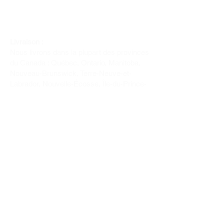
Livraison :
Nous livrons dans la plupart des provinces
du Canada : Québec, Ontario, Manitoba,
Nouveau-Brunswick, Terre-Neuve-et-
Labrador, Nouvelle-Écosse, Île-du-Prince-
Édouard et Saskatchewan.
Politique de remboursement :
Il n'y a pas de retour pour du tissus car
nous l'avons coupé pour vous.
Depuis 1970