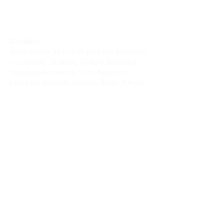
Livraison :
Nous livrons dans la plupart des provinces
du Canada : Québec, Ontario, Manitoba,
Nouveau-Brunswick, Terre-Neuve-et-
Labrador, Nouvelle-Écosse, Île-du-Prince-
Édouard et Saskatchewan.
Politique de remboursement :
Il n'y a pas de retour pour du tissus car
nous l'avons coupé pour vous.
Depuis 1970