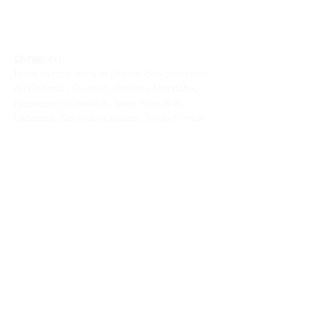
Livraison :
Nous livrons dans la plupart des provinces
du Canada : Québec, Ontario, Manitoba,
Nouveau-Brunswick, Terre-Neuve-et-
Labrador, Nouvelle-Écosse, Île-du-Prince-
Édouard et Saskatchewan.
Politique de remboursement :
Il n'y a pas de retour pour du tissus car
nous l'avons coupé pour vous.
Depuis 1970