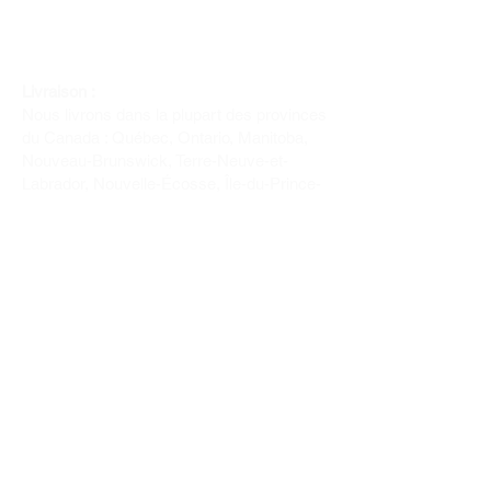
Livraison :
Nous livrons dans la plupart des provinces
du Canada : Québec, Ontario, Manitoba,
Nouveau-Brunswick, Terre-Neuve-et-
Labrador, Nouvelle-Écosse, Île-du-Prince-
Édouard et Saskatchewan.
Politique de remboursement :
Il n'y a pas de retour pour du tissus car
nous l'avons coupé pour vous.
Depuis 1970