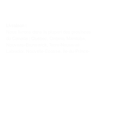
Livraison :
Nous livrons dans la plupart des provinces
du Canada : Québec, Ontario, Manitoba,
Nouveau-Brunswick, Terre-Neuve-et-
Labrador, Nouvelle-Écosse, Île-du-Prince-
Édouard et Saskatchewan.
Politique de remboursement :
Il n'y a pas de retour pour du tissus car
nous l'avons coupé pour vous.
Depuis 1970