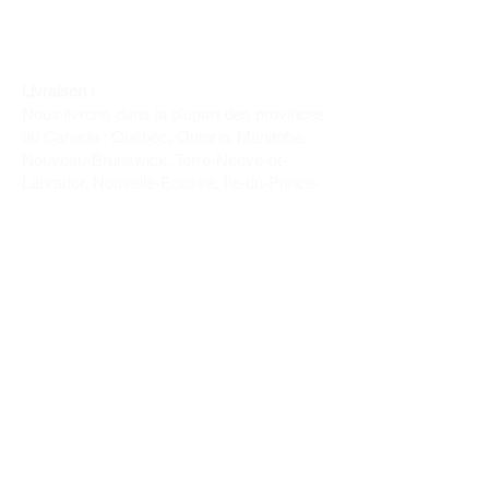
Livraison :
Nous livrons dans la plupart des provinces
du Canada : Québec, Ontario, Manitoba,
Nouveau-Brunswick, Terre-Neuve-et-
Labrador, Nouvelle-Écosse, Île-du-Prince-
Édouard et Saskatchewan.
Politique de remboursement :
Il n'y a pas de retour pour du tissus car
nous l'avons coupé pour vous.
Depuis 1970