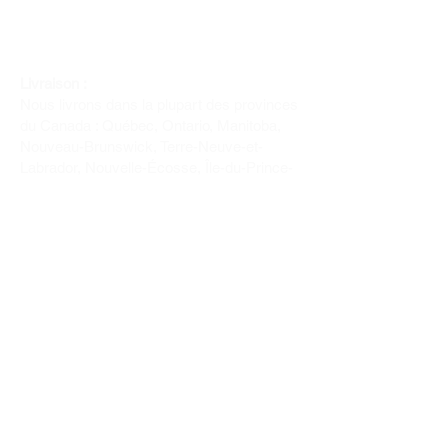
Livraison :
Nous livrons dans la plupart des provinces
du Canada : Québec, Ontario, Manitoba,
Nouveau-Brunswick, Terre-Neuve-et-
Labrador, Nouvelle-Écosse, Île-du-Prince-
Édouard et Saskatchewan.
Politique de remboursement :
Il n'y a pas de retour pour du tissus car
nous l'avons coupé pour vous.
Depuis 1970