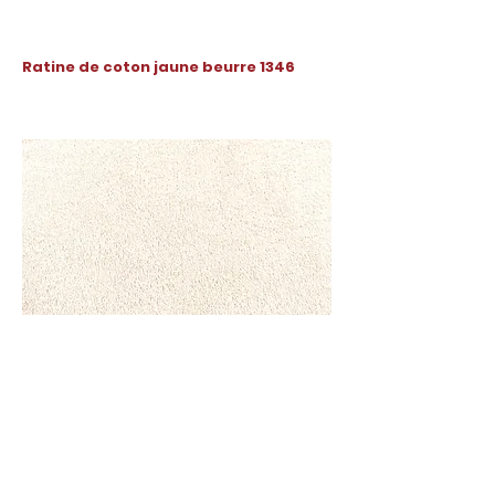
Ratine de coton jaune beurre 1346