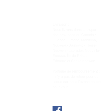
Livraison :
Nous livrons dans la plupart
des provinces du Canada :
Québec, Ontario, Manitoba,
Nouveau-Brunswick, Terre-
Neuve-et-Labrador, Nouvelle-
Écosse, Île-du-Prince-
Édouard et Saskatchewan.
Politique de remboursement :
Il n'y a pas de retour pour du
tissus car nous l'avons coupé
pour vous.