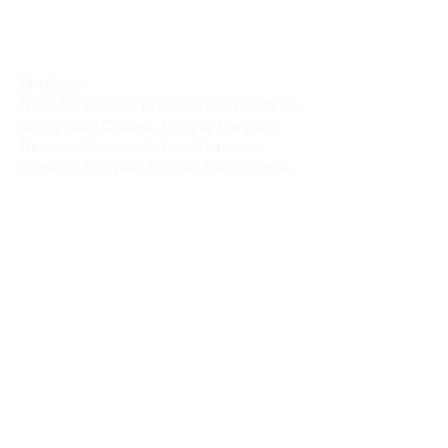
Livraison :
Nous livrons dans la plupart des provinces
du Canada : Québec, Ontario, Manitoba,
Nouveau-Brunswick, Terre-Neuve-et-
Labrador, Nouvelle-Écosse, Île-du-Prince-
Édouard et Saskatchewan.
Politique de remboursement :
Il n'y a pas de retour pour du tissus car
nous l'avons coupé pour vous.
Depuis 1970