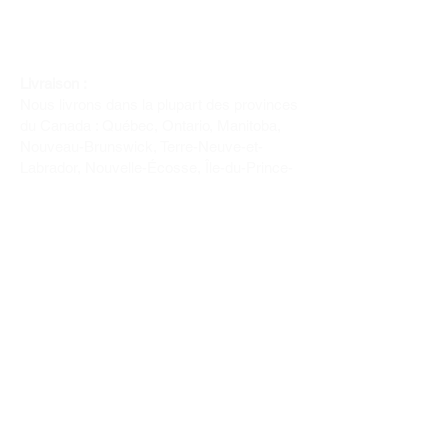
Livraison :
Nous livrons dans la plupart des provinces
du Canada : Québec, Ontario, Manitoba,
Nouveau-Brunswick, Terre-Neuve-et-
Labrador, Nouvelle-Écosse, Île-du-Prince-
Édouard et Saskatchewan.
Politique de remboursement :
Il n'y a pas de retour pour du tissus car
nous l'avons coupé pour vous.
Depuis 1970