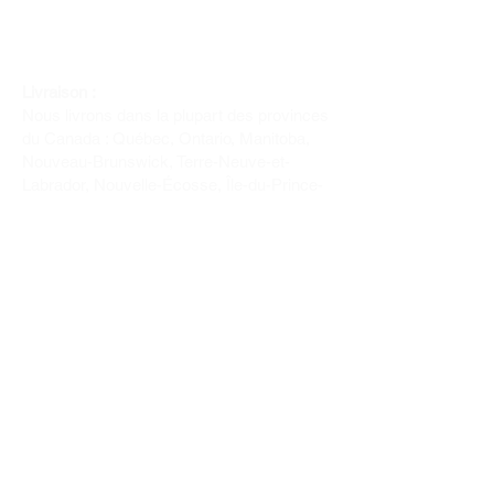
Livraison :
Nous livrons dans la plupart des provinces
du Canada : Québec, Ontario, Manitoba,
Nouveau-Brunswick, Terre-Neuve-et-
Labrador, Nouvelle-Écosse, Île-du-Prince-
Édouard et Saskatchewan.
Politique de remboursement :
Il n'y a pas de retour pour du tissus car
nous l'avons coupé pour vous.
Depuis 1970