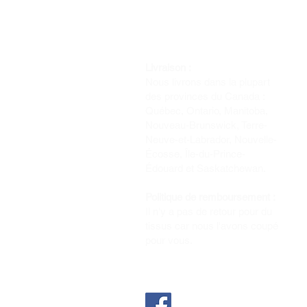
Livraison :
Nous livrons dans la plupart
des provinces du Canada :
Québec, Ontario, Manitoba,
Nouveau-Brunswick, Terre-
Neuve-et-Labrador, Nouvelle-
Écosse, Île-du-Prince-
Édouard et Saskatchewan.
Politique de remboursement :
Il n'y a pas de retour pour du
tissus car nous l'avons coupé
pour vous.