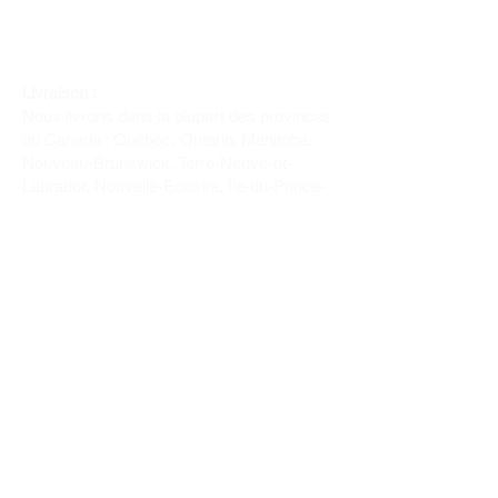
Livraison :
Nous livrons dans la plupart des provinces
du Canada : Québec, Ontario, Manitoba,
Nouveau-Brunswick, Terre-Neuve-et-
Labrador, Nouvelle-Écosse, Île-du-Prince-
Édouard et Saskatchewan.
Politique de remboursement :
Il n'y a pas de retour pour du tissus car
nous l'avons coupé pour vous.
Depuis 1970