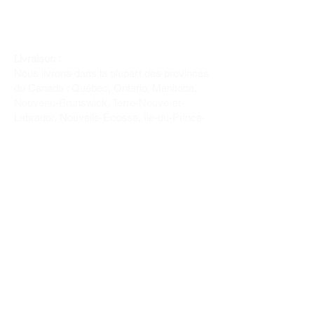
Livraison :
Nous livrons dans la plupart des provinces
du Canada : Québec, Ontario, Manitoba,
Nouveau-Brunswick, Terre-Neuve-et-
Labrador, Nouvelle-Écosse, Île-du-Prince-
Édouard et Saskatchewan.
Politique de remboursement :
Il n'y a pas de retour pour du tissus car
nous l'avons coupé pour vous.
Depuis 1970