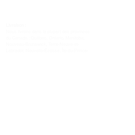
Livraison :
Nous livrons dans la plupart des provinces
du Canada : Québec, Ontario, Manitoba,
Nouveau-Brunswick, Terre-Neuve-et-
Labrador, Nouvelle-Écosse, Île-du-Prince-
Édouard et Saskatchewan.
Politique de remboursement :
Il n'y a pas de retour pour du tissus car
nous l'avons coupé pour vous.
Depuis 1970