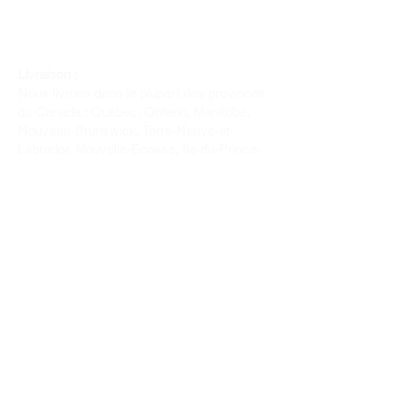
Livraison :
Nous livrons dans la plupart des provinces
du Canada : Québec, Ontario, Manitoba,
Nouveau-Brunswick, Terre-Neuve-et-
Labrador, Nouvelle-Écosse, Île-du-Prince-
Édouard et Saskatchewan.
Politique de remboursement :
Il n'y a pas de retour pour du tissus car
nous l'avons coupé pour vous.
Depuis 1970