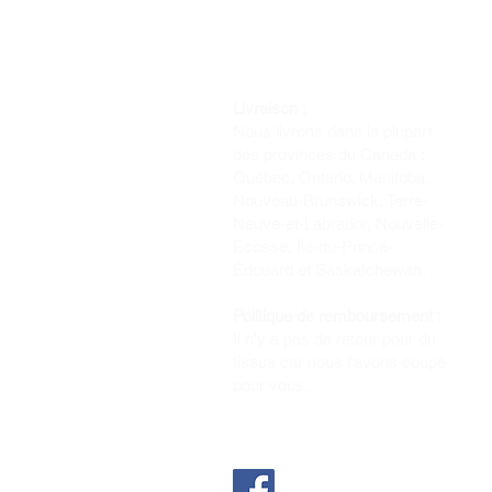
Livraison :
Nous livrons dans la plupart
des provinces du Canada :
Québec, Ontario, Manitoba,
Nouveau-Brunswick, Terre-
Neuve-et-Labrador, Nouvelle-
Écosse, Île-du-Prince-
Édouard et Saskatchewan.
Politique de remboursement :
Il n'y a pas de retour pour du
tissus car nous l'avons coupé
pour vous.