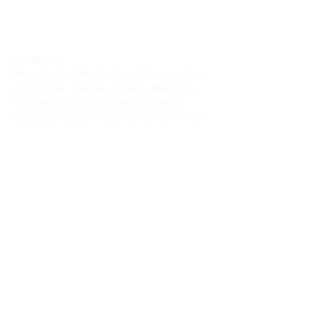
Livraison :
Nous livrons dans la plupart des provinces
du Canada : Québec, Ontario, Manitoba,
Nouveau-Brunswick, Terre-Neuve-et-
Labrador, Nouvelle-Écosse, Île-du-Prince-
Édouard et Saskatchewan.
Politique de remboursement :
Il n'y a pas de retour pour du tissus car
nous l'avons coupé pour vous.
Depuis 1970