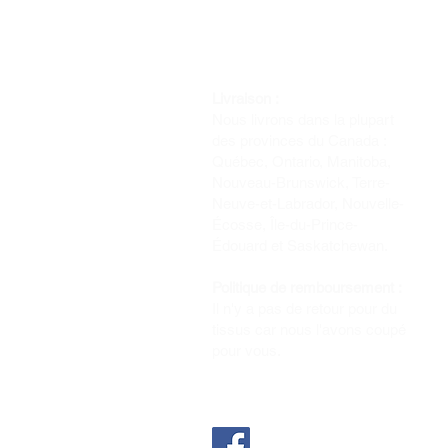
Livraison :
Nous livrons dans la plupart
des provinces du Canada :
Québec, Ontario, Manitoba,
Nouveau-Brunswick, Terre-
Neuve-et-Labrador, Nouvelle-
Écosse, Île-du-Prince-
Édouard et Saskatchewan.
Politique de remboursement :
Il n'y a pas de retour pour du
tissus car nous l'avons coupé
pour vous.