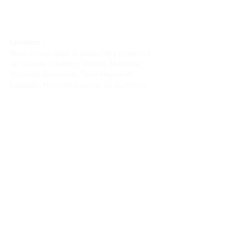
Livraison :
Nous livrons dans la plupart des provinces
du Canada : Québec, Ontario, Manitoba,
Nouveau-Brunswick, Terre-Neuve-et-
Labrador, Nouvelle-Écosse, Île-du-Prince-
Édouard et Saskatchewan.
Politique de remboursement :
Il n'y a pas de retour pour du tissus car
nous l'avons coupé pour vous.
Depuis 1970