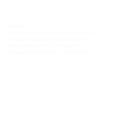
Livraison :
Nous livrons dans la plupart des provinces
du Canada : Québec, Ontario, Manitoba,
Nouveau-Brunswick, Terre-Neuve-et-
Labrador, Nouvelle-Écosse, Île-du-Prince-
Édouard et Saskatchewan.
Politique de remboursement :
Il n'y a pas de retour pour du tissus car
nous l'avons coupé pour vous.
Depuis 1970