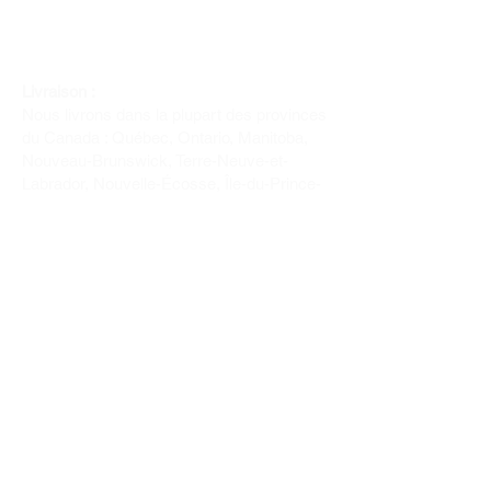
Livraison :
Nous livrons dans la plupart des provinces
du Canada : Québec, Ontario, Manitoba,
Nouveau-Brunswick, Terre-Neuve-et-
Labrador, Nouvelle-Écosse, Île-du-Prince-
Édouard et Saskatchewan.
Politique de remboursement :
Il n'y a pas de retour pour du tissus car
nous l'avons coupé pour vous.
Depuis 1970