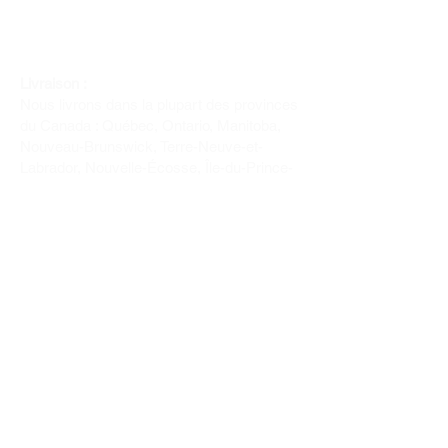
Livraison :
Nous livrons dans la plupart des provinces
du Canada : Québec, Ontario, Manitoba,
Nouveau-Brunswick, Terre-Neuve-et-
Labrador, Nouvelle-Écosse, Île-du-Prince-
Édouard et Saskatchewan.
Politique de remboursement :
Il n'y a pas de retour pour du tissus car
nous l'avons coupé pour vous.
Depuis 1970